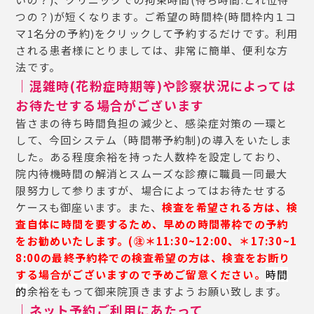
つの？)が短くなります。ご希望の時間枠(時間枠内１コ
マ1名分の予約)をクリックして予約するだけです。利用
される患者様にとりましては、非常に簡単、便利な方
法です。
｜混雑時(花粉症時期等)や診察状況によっては
お待たせする場合がございます
皆さまの待ち時間負担の減少と、感染症対策の一環と
して、今回システム（時間帯予約制)の導入をいたしま
した。ある程度余裕を持った人数枠を設定しており、
院内待機時間の解消とスムーズな診療に職員一同最大
限努力して参りますが、場合によってはお待たせする
ケースも御座います。また、
検査を希望される方は、検
査自体に時間を要するため、早めの時間帯枠での予約
をお勧めいたします。(㊟＊11:30~12:00、＊17:30~1
8:00の最終予約枠での検査希望の方は、検査をお断り
する場合がございますので予めご留意ください。
時間
的
余裕をもって御来院頂きますようお願い致します。
｜ネット予約ご利用にあたって