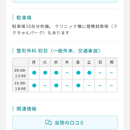
駐車場
駐車場10台分完備。 クリニック隣に提携駐車場（フ
クちゃんパーク）もあります
整形外科 初診（一般外来、交通事故）
月
火
水
木
金
土
日
祝
09:00-
circle
circle
circle
remove
circle
circle
remove
remove
12:00
15:00-
circle
remove
circle
remove
circle
remove
remove
remove
18:00
関連情報
当院の口コミ