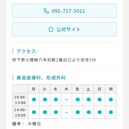
092-717-5011
公式サイト
アクセス
地下鉄七隈線六本松駅2番出口より徒歩2分
美容皮膚科、形成外科
月
火
水
木
金
土
日
祝
10:00-
circle
circle
circle
remove
circle
circle
circle
circle
13:00
14:00-
circle
circle
circle
remove
circle
circle
circle
circle
19:00
備考：
木曜日