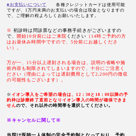
■お支払いについて
各種クレジットカードは使用可能
ですが、1万円未満のお支払いの場合は現金となりますの
で、ご理解の程よろしくお願いいたします。
※
初診時は問診票などの事務手続きがございますの
で、
開始10分前にはご来院
ください
（14時ご予約の方
はお昼休み時間中ですので、5分前にお越しくださ
い）。
万が一、15分以上遅刻される場合は、説明の省略や施
術内容も制限されてしまいます
ので、十分にご注意く
ださい（理由
によっては遅刻費用として2,200円の徴収
の可能性もございます
）。
※
イオン導入をご希望の場合は、12：30と18：00以降の予
約枠は診療終了直前となりイオン導入の時間が確保できま
せん
ので、それ以外の時間帯を選択してください。
※キャンセルに関して※
当院は医師一人体制の完全予約制となっており、予約