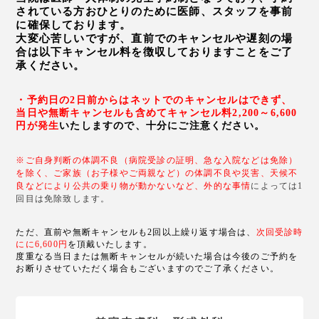
されている方おひとりのために医師、スタッフを事前
に確保しております。
大変心苦しいですが、直前でのキャンセルや遅刻の場
合は以下キャンセル料を徴収しておりますことをご了
承ください。
・予約日の2日前からはネットでのキャンセルはできず、
当日や無断キャンセルも含めてキャンセル料2,200～6,600
円が発生
いたしますので、十分にご注意ください。
※ご自身判断の体調不良（病院受診の証明、急な入院などは免除）
を除く、
ご家族（お子様やご両親など）の体調不良や災害、天候不
良などにより公共の乗り物が動かないなど、外的な事情
によっては1
回目は免除致します。
ただ、直前や無断キャンセルも2回以上繰り返す場合は、
次回受診時
にに6,6
00円
を頂戴いたします。
度重なる当日または無断キャンセルが続いた場合は今後のご予約を
お断りさせていただく場合もございますのでご了承ください。