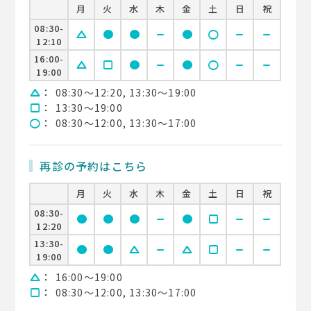
月
火
水
木
金
土
日
祝
08:30-
change_history
circle
circle
remove
circle
circle
remove
remove
12:10
16:00-
change_history
square
circle
remove
circle
circle
remove
remove
19:00
：
08:30〜12:20, 13:30〜19:00
change_history
：
13:30〜19:00
square
：
08:30〜12:00, 13:30〜17:00
circle
再診の予約はこちら
月
火
水
木
金
土
日
祝
08:30-
circle
circle
circle
remove
circle
square
remove
remove
12:20
13:30-
circle
circle
change_history
remove
change_history
square
remove
remove
19:00
：
16:00〜19:00
change_history
：
08:30〜12:00, 13:30〜17:00
square