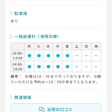
駐車場
あり
一般皮膚科（保険診療）
月
火
水
木
金
土
日
祝
10:00-
circle
circle
circle
circle
circle
remove
remove
remove
13:00
14:00-
circle
circle
circle
circle
circle
remove
remove
remove
16:30
備考：
診療は16：30まで行っておりますが、お取
りいただける予約は～16：00の枠までとなります。
関連情報
当院の口コミ