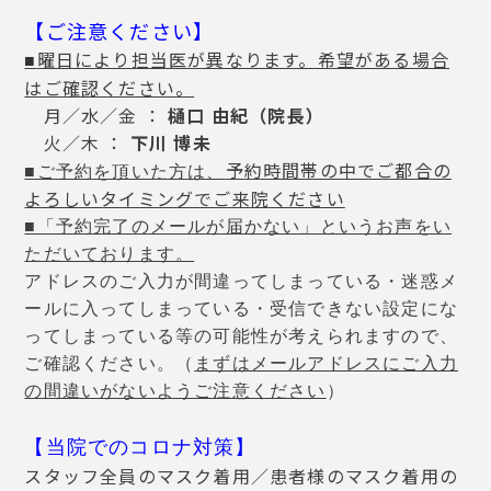
【ご注意ください】
曜日により担当医が異なります。希望がある場合
■
はご確認ください。
月／水／金 ：
樋口 由紀（院長）
火／木 ：
下川 博未
予
約時間帯の中でご都合の
■ご予約を頂いた方は、
よろしいタイミングでご来院ください
■「予約完了のメールが届かない」というお声をい
ただいております。
アドレスのご入力が間違ってしまっている・迷惑メ
ールに入ってしまっている・受信できない設定にな
ってしまっている等の可能性が考えられますので、
ご確認ください。（
まずはメールアドレスにご入力
の間違いがないようご注意ください
）
【当院でのコロナ対策】
スタッフ全員のマスク着用／患者様のマスク着用の