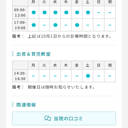
月
火
水
木
金
土
日
祝
09:00-
circle
circle
circle
circle
circle
circle
remove
remove
12:00
17:00-
circle
remove
circle
remove
circle
remove
remove
remove
19:00
備考：
上記は10月1日からの診療時間となります。
出産＆育児教室
月
火
水
木
金
土
日
祝
14:30-
remove
remove
remove
remove
remove
circle
remove
remove
16:30
備考：
開催日は随時お知らせいたします。
関連情報
当院の口コミ