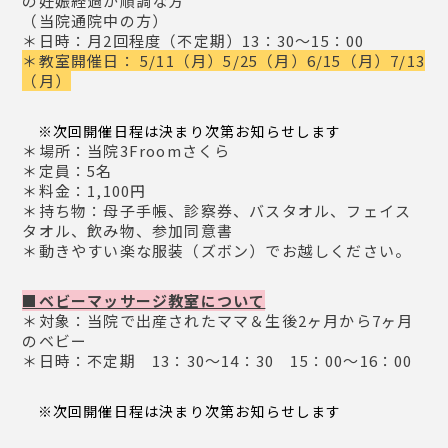
の妊娠経過が順調な方
（当院通院中の方）
＊日時：月2回程度（不定期）13：30～15：00
＊教室開催日： 5/11（月）5/25（月）6/15（月）7/13
（月）
※次回開催日程は決まり次第お知らせします
＊場所：当院3Froomさくら
＊定員：5名
＊料金：1,100円
＊持ち物：母子手帳、診察券、バスタオル、フェイス
タオル、飲み物、参加同意書
＊動きやすい楽な服装（ズボン）でお越しください。
■ベビーマッサージ教室について
＊対象：当院で出産されたママ＆生後2ヶ月から7ヶ月
のベビー
＊日時：不定期 13：30～14：30 15：00～16：00
※次回開催日程は決まり次第お知らせします