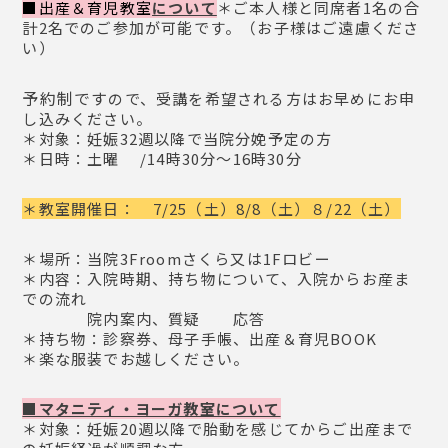
■出産＆育児教室
について
＊ご本人様と同席者1名の合
計2名でのご参加が可能です。（お子様はご遠慮くださ
い）
予
約制で
す
ので、受講を希望される方はお早めにお申
し込みください。
＊対象：妊娠32週以降で当院分娩予定の方
＊日時：土曜 /14時30分～16時30分
＊教室開催日： 7/25（土）8/8（土）８/22（土）
＊場所：当院3Froomさくら又は1Fロビー
＊内容：入院時期、持ち物について、入院からお産ま
での流れ
院内案内、質疑 応答
＊持ち物：診察券、母子手帳、出産＆育児BOOK
＊楽な服装でお越しください。
■マタニティ・ヨーガ教室について
＊対象：妊娠20週以降で胎動を感じてからご出産まで