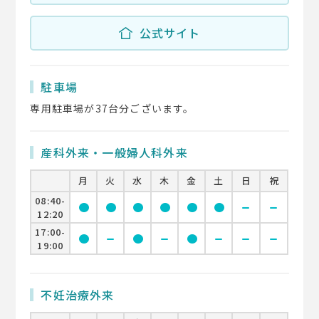
公式サイト
駐車場
専用駐車場が37台分ございます。
産科外来・一般婦人科外来
月
火
水
木
金
土
日
祝
08:40-
circle
circle
circle
circle
circle
circle
remove
remove
12:20
17:00-
circle
remove
circle
remove
circle
remove
remove
remove
19:00
不妊治療外来