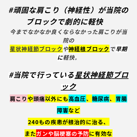
#頑固な肩こり（神経性）
が当院の
ブロックで劇的に軽快
今までなかなか良くならなかった肩こりが
当
院の
星状神経節ブロック
や
神経根ブロック
で
早期
に
軽快
。
#当院で行
っている
星状神経節ブロ
ック
肩こり
や
頭痛
以外にも
高血圧
、
糖尿病
、
胃腸
障害
など
240もの疾患が根治的に治る、
また
ガンや脳梗塞の予防
に有効な