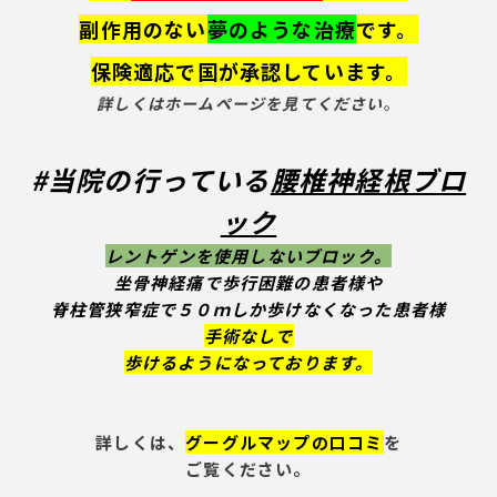
副作用のない
夢のような治療
です。
保険適応で国が承認しています。
詳しくはホームページを見てください
。
#当院の行っている
腰椎神経根ブロ
ック
レ
ントゲンを使用しないブロック
。
坐骨神経痛で歩行困難の患者様や
脊柱管狭窄症で５０ｍしか
歩けなくなった患者様
手術なしで
歩けるようになっております。
詳しくは、
グーグルマップの口コミ
を
ご覧ください。