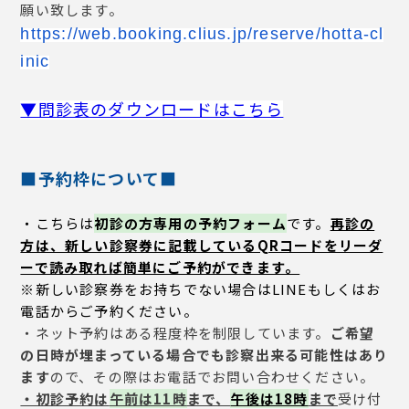
願い致します。
https://web.booking.clius.jp/
reserve/hotta-cl
inic
▼問診表のダウンロードはこちら
■予約枠について■
・こちらは
初診の方専用の予約フォーム
です。
再診の
方は、
新しい診察券に記載しているQRコードをリーダ
ーで読み取れば簡単にご予約ができます。
※新しい診察券をお持ちでない場合はLINEもしくはお
電話からご予約ください。
・ネット予約はある程度枠を制限しています。
ご希望
の日時が埋まっている場合でも診察出来る可能性はあり
ます
ので、その際はお電話でお問い合わせください。
・初診予約は
午前は11時
まで、
午後は18時
まで
受け付