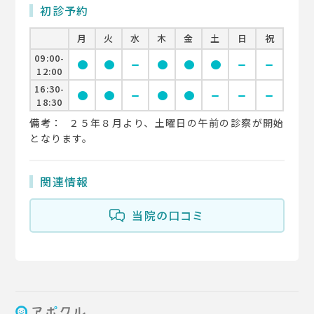
初診予約
月
火
水
木
金
土
日
祝
09:00-
circle
circle
remove
circle
circle
circle
remove
remove
12:00
16:30-
circle
circle
remove
circle
circle
remove
remove
remove
18:30
備考：
２５年８月より、土曜日の午前の診察が開始
となります。
関連情報
当院の口コミ