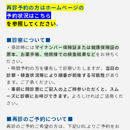
再診予約の方はホームページの
予約状況はこちら
を参照してください
。
■診察について■
・受診時には
マイナンバー保険証
または
健康保険証の
原本
、お薬手帳、他院様での検査結果など
をお持ちく
ださい。
・時間予約の方を優先して診察いたしますが、
当日の
診察・検査状況等により順番が前後する可能性
があり
ます。ご了承ください。
・
事前に問診票にご記入の上ご持参いただくと、スム
ーズに診察にお呼びできます。
よろしければご活用くだ
さい。
■再診のご予約について■
再診のご予約ご希望の方は、下記URLよりご予約をお