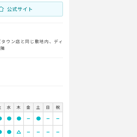
公式サイト
ズタウン店と同じ敷地内、ディ
の隣
火
水
木
金
土
日
祝
cle
circle
circle
remove
circle
remove
remove
cle
circle
change_history
remove
remove
remove
remove