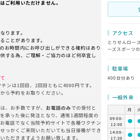
約はご利用いただけません。
アクセス
となります。
することがあります。
とりせんロー
のお時間内にお呼び出しができる確約はあり
ーズスポーツ
提供する為、ご理解・ご協力のほど何卒宜し
駐車場
いて
400台分あり
クチンは1回目、2回目ともに4000円です。
欄から予約をお取りください。
一般外来
方は、お手数ですが、
お電話のみ
での受付と
月
を承った後に発注となり、通常1週間程度の
09:00-
circle
cir
。お電話でなく当院予約サイトで各種ワクチン
12:00
、せっかくご来院いただいても当日接種ができ
14:00-
circle
cir
意いただきますようお願い致します。
17:30