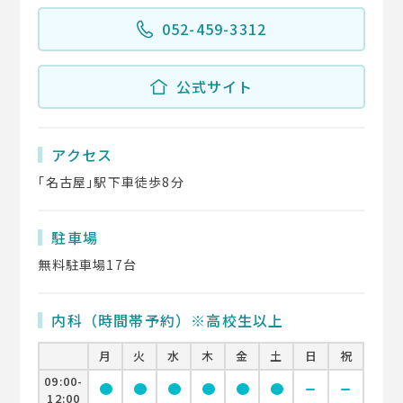
052-459-3312
公式サイト
アクセス
｢名古屋｣駅下車徒歩8分
駐車場
無料駐車場17台
内科（時間帯予約）※高校生以上
月
火
水
木
金
土
日
祝
09:00-
circle
circle
circle
circle
circle
circle
remove
remove
12:00