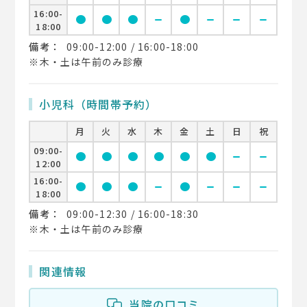
16:00-
circle
circle
circle
remove
circle
remove
remove
remove
18:00
備考：
09:00-12:00 / 16:00-18:00
※木・土は午前のみ診療
小児科（時間帯予約）
月
火
水
木
金
土
日
祝
09:00-
circle
circle
circle
circle
circle
circle
remove
remove
12:00
16:00-
circle
circle
circle
remove
circle
remove
remove
remove
18:00
備考：
09:00-12:30 / 16:00-18:30
※木・土は午前のみ診療
関連情報
当院の口コミ