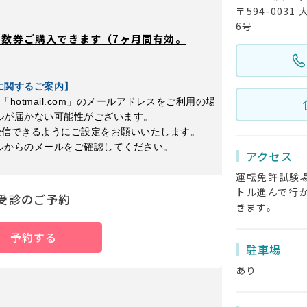
〒594-003
6号
の回数券ご購入できます（7ヶ月間有効。
に関するご案内】
co.jp」「hotmail.com」のメールアドレスをご利用の場
ルが届かない可能性がございます。
メールを受信できるようにご設定をお願いいたします。
ルからのメールをご確認してください。
アクセス
運転免許試験場
トル進んで行
受診のご予約
きます。
予約する
駐車場
あり