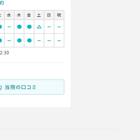
約
火
水
木
金
土
日
祝
cle
remove
circle
circle
change_history
remove
remove
cle
remove
circle
circle
remove
remove
remove
2:30
当院の口コミ