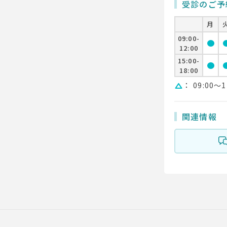
受診のご予
月
09:00-
circle
cir
12:00
15:00-
circle
cir
18:00
：
09:00〜1
change_history
関連情報