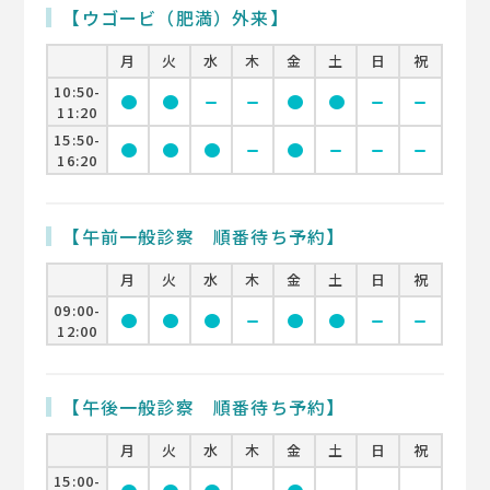
【ウゴービ（肥満）外来】
月
火
水
木
金
土
日
祝
10:50-
circle
circle
remove
remove
circle
circle
remove
remove
11:20
15:50-
circle
circle
circle
remove
circle
remove
remove
remove
16:20
【午前一般診察 順番待ち予約】
月
火
水
木
金
土
日
祝
09:00-
circle
circle
circle
remove
circle
circle
remove
remove
12:00
【午後一般診察 順番待ち予約】
月
火
水
木
金
土
日
祝
15:00-