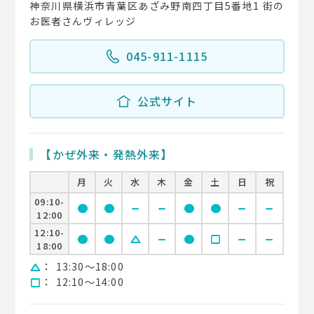
神奈川県横浜市青葉区あざみ野南四丁目5番地1 街の
お医者さんヴィレッジ
045-911-1115
公式サイト
【かぜ外来・発熱外来】
月
火
水
木
金
土
日
祝
09:10-
circle
circle
remove
remove
circle
circle
remove
remove
12:00
12:10-
circle
circle
change_history
remove
circle
square
remove
remove
18:00
：
13:30〜18:00
change_history
：
12:10〜14:00
square