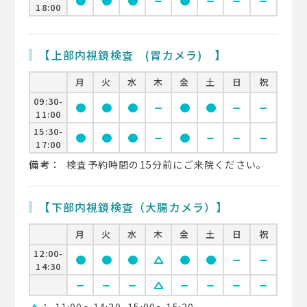
circle
circle
circle
remove
circle
remove
remove
remove
18:00
【上部内視鏡検査 (胃カメラ) 】
月
火
水
木
金
土
日
祝
09:30-
circle
circle
circle
remove
circle
circle
remove
remove
11:00
15:30-
circle
circle
circle
remove
circle
remove
remove
remove
17:00
備考：
検査予約時間の15分前にご来院ください。
【下部内視鏡検査（大腸カメラ）】
月
火
水
木
金
土
日
祝
12:00-
circle
circle
circle
change_history
circle
circle
remove
remove
14:30
remove
remove
remove
change_history
remove
remove
remove
remove
：
11:00〜14:30, 15:00〜15:30