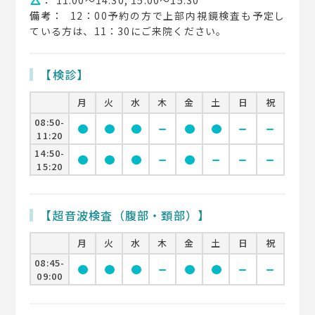
change_history
備考：
12：00予約の方で上部内視鏡検査も予定し
ている方は、11：30にご来院ください。
【検診】
月
火
水
木
金
土
日
祝
08:50-
circle
circle
circle
remove
circle
circle
remove
remove
11:20
14:50-
circle
circle
circle
remove
circle
remove
remove
remove
15:20
【超音波検査（腹部・頚部）】
月
火
水
木
金
土
日
祝
08:45-
circle
circle
circle
remove
circle
circle
remove
remove
09:00