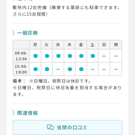
敷地内12台完備（隣接する薬局にも駐車できます。
さらに15台程度）
一般診療
月
火
水
木
金
土
日
祝
09:00-
circle
circle
circle
circle
circle
circle
remove
remove
12:30
15:00-
circle
circle
remove
circle
circle
remove
remove
remove
18:00
備考：
※日曜日、祝祭日は休診です。
※日曜日、祝祭日に休日当番を担当する場合があり
ます。
関連情報
当院の口コミ