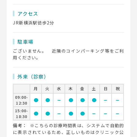
アクセス
JR新横浜駅徒歩2分
駐車場
ございません。 近隣のコインパーキング等をご利
用ください。
外来（診察）
月
火
水
木
金
土
日
祝
09:00-
circle
circle
remove
circle
circle
circle
remove
remove
12:30
15:00-
circle
circle
remove
circle
circle
remove
remove
remove
18:30
備考：
※こちらの診療時間表は、システムで自動的
に表示されているため、正しいものはクリニック公