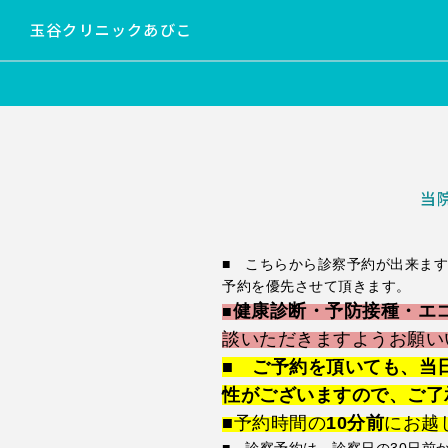
玉谷クリニックあびこ
当
■ こちらから診察予約が出来ま
予約を優先させて頂きます。
健康診断・予防接種・エ
■
談いただきますようお願い
■ ご予約を頂いても、当
性がございますので、ご了
■
予約時間の
10分前
にお越