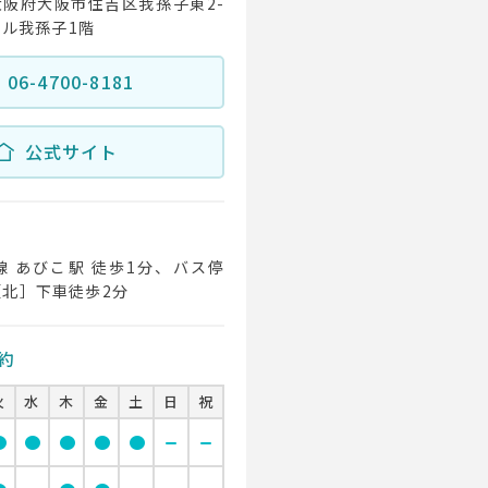
3 大阪府大阪市住吉区我孫子東2-
ール我孫子1階
06-4700-8181
公式サイト
 あびこ駅 徒歩1分、バス停
北］下車徒歩2分
約
火
水
木
金
土
日
祝
cle
circle
circle
circle
circle
remove
remove