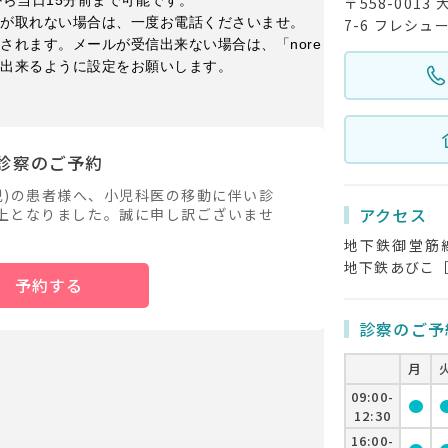
から当日15分前まで可能です。
〒558-001
約が取れない場合は、一度お電話くださいませ。
7-6 フレシュ
されます。メールが受信出来ない場合は、「nore
スが受診出来るように設定をお願いします。
診察のご予約
児)の患者様へ、小児科医の移動に伴い診
アクセス
上となりました。誠に申し訳ございませ
地下鉄御堂筋線
地下鉄あびこ［
予約する
診察のご予
月
09:00-
circle
cir
12:30
16:00-