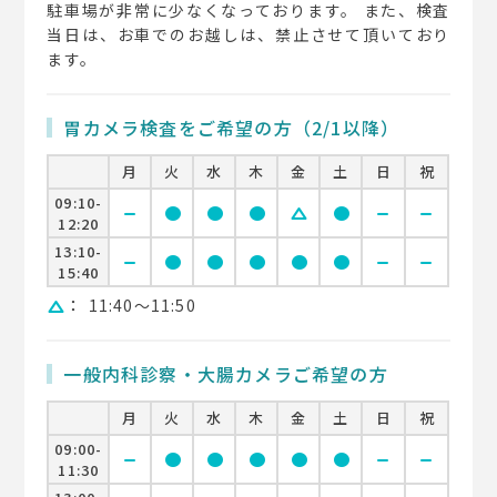
駐車場が非常に少なくなっております。 また、検査
当日は、お車でのお越しは、禁止させて頂いており
ます。
胃カメラ検査をご希望の方（2/1以降）
月
火
水
木
金
土
日
祝
09:10-
remove
circle
circle
circle
change_history
circle
remove
remove
12:20
13:10-
remove
circle
circle
circle
circle
circle
remove
remove
15:40
：
11:40〜11:50
change_history
一般内科診察・大腸カメラご希望の方
月
火
水
木
金
土
日
祝
09:00-
remove
circle
circle
circle
circle
circle
remove
remove
11:30