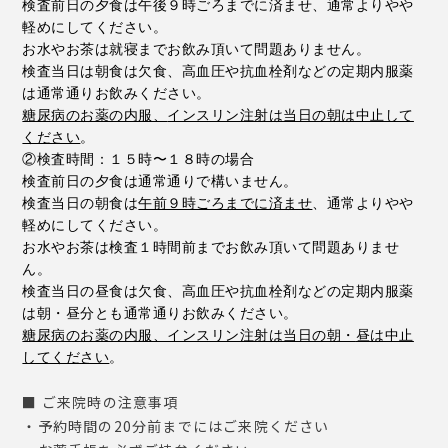
検査前日の夕食は午後９時ごろまでに済ませ、通常よりやや
軽めにしてください。
お水やお茶は就寝までお飲み頂いて問題ありません。
検査当日は朝食は欠食、
高血圧や抗血栓剤などの定期内服薬
は通常通りお飲みください。
糖尿病のお薬の内服、
インスリン注射は当日の朝は中止して
ください
。
②検査時間：１５時〜１８時の場合
検査前日の夕食は通常通りで構いません。
検査当日の朝食は
午前９時ごろまでに済ませ
、
通常よりやや
軽めにしてください。
お水やお茶は検査１時間前までお飲み頂いて問題ありませ
ん。
検査当日の昼食は欠食、高血圧や抗血栓剤などの定期内服薬
は朝・
昼分とも通常通りお飲みください。
糖尿病のお薬の内服、インスリン注射は当日の朝・
昼は中止
してください
。
■ ご来院時の注意事項
・予約時間の20分前までにはご来院ください