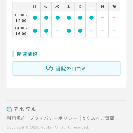
月
火
水
木
金
土
日
祝
11:00-
circle
circle
circle
circle
circle
circle
remove
remove
12:00
14:00-
circle
circle
remove
circle
circle
remove
remove
remove
16:00
関連情報
当院の口コミ
利用規約
プライバシーポリシー
よくあるご質問
Copyright © 2026, Apokul All rights reserved.