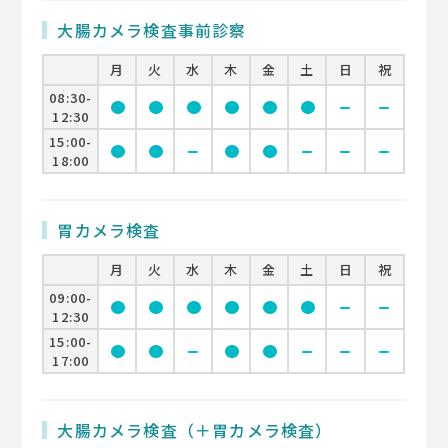
大腸カメラ検査事前診察
月
火
水
木
金
土
日
祝
08:30-
circle
circle
circle
circle
circle
circle
remove
remove
12:30
15:00-
circle
circle
remove
circle
circle
remove
remove
remove
18:00
胃カメラ検査
月
火
水
木
金
土
日
祝
09:00-
circle
circle
circle
circle
circle
circle
remove
remove
12:30
15:00-
circle
circle
remove
circle
circle
remove
remove
remove
17:00
大腸カメラ検査（＋胃カメラ検査）