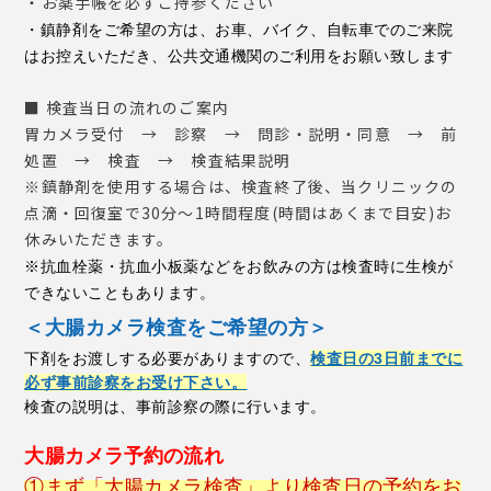
・お薬手帳を必ずご持参ください
・鎮静剤をご希望の方は、お車、バイク、自転車でのご来院
はお控えいただき、公共交通機関のご利用をお願い致します
■ 検査当日の流れのご案内
胃カメラ受付 → 診察 → 問診・説明・同意 → 前
処置 → 検査 → 検査結果説明
※鎮静剤を使用する場合は、検査終了後、当クリニックの
点滴・回復室で30分〜1時間程度(時間はあくまで目安)お
休みいただきます。
※抗血栓薬・抗血小板薬などをお飲みの方は検査時に生検が
できないこともあります。
＜大腸カメラ検査をご希望の方＞
下剤をお渡しする必要がありますので、
検査日の3日前までに
必ず事前診察をお受け下さい。
検査の説明は、事前診察の際に行います。
大腸カメラ予約の流れ
①まず「
大腸カメラ検査」より
検査日の予約をお