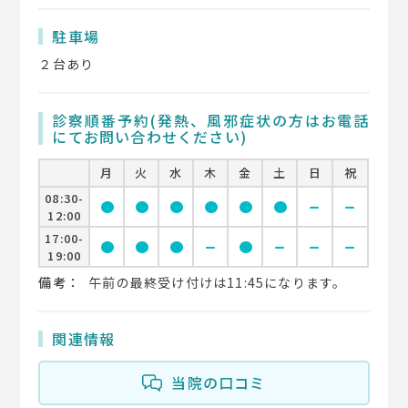
駐車場
２台あり
診察順番予約(発熱、風邪症状の方はお電話
にてお問い合わせください)
月
火
水
木
金
土
日
祝
08:30-
circle
circle
circle
circle
circle
circle
remove
remove
12:00
17:00-
circle
circle
circle
remove
circle
remove
remove
remove
19:00
備考：
午前の最終受け付けは11:45になります。
関連情報
当院の口コミ