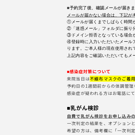
■予約完了後、確認メールが届き
メールが届かない場合は、下記が
①
メールが届くまでしばらく時間
②
「迷惑メール」フォルダに振り
③
ドメイン拒否となっている場合
④
登録時に入力いただいたメール
ります。ご本人様の現在使用され
上記内容をご確認いただいてもメ
感染症対策について
■
来院当日は
不織布マスクのご着
予約日の1週間前からの体調管理
感染症が疑われる方はお電話にてご連
乳がん検診
■
自費で乳がん検診をお申し込み
一次判定の結果を、オプションと
希望の方は、備考欄に「一次判