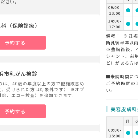
ください。
09:00-
circle
cir
13:00
14:00-
circle
cir
腺科（保険診療）
17:00
備考：
※妊娠
予約する
断乳後半年以
※豊胸術後、
シャント、前
ど）がある方
浜市乳がん検診
■来院時間に
ご予約時間の
のは、40歳の年度以上の方で他施設含め
度、受けられた方は対象外です） ※オプ
い。
触診、エコー検査）を追加できます。
美容皮膚科
予約する
月
09:00-
circle
cir
13:00