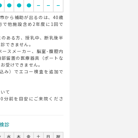
cle
circle
circle
circle
remove
remove
remove
市から補助が出るのは、40歳
方で他施設含め2年度に1回で
性のある方、授乳中、断乳後半
受診できません。
ペースメーカー、脳室-腹腔内
胸部留置の医療器具（ポートな
はお受けできません。
税込み）でエコー検査を追加で
ついて
10分前を目安にご来院くださ
検診
火
水
木
金
土
日
祝