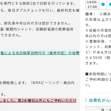
14:00-
を専門とする医師2名で診断を行っています。
circle
cir
17:00
でも、後日ダブルチェックを行い、最終判定を確
備考：
※横浜
の年度以上の
中、断乳後半年以内の方は受診できません。
す。
室-腹腔内シャント、前胸部留置の医療器具
※妊娠の可能
けできません。
年以内の方は
※豊胸術後、
シャント、前
ど）がある方
２名
による当日結果説明付き（最終判定）
の自費
※￥5500（
きます。
■来院時間に
ご予約時間の
を開始致します。（BRAピーリング・美白内
い。
です。
自費乳がん
しました。第2水曜日以外にもご予約いただけ
月