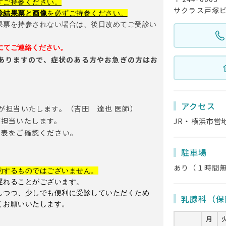
ずご持参ください。
サクラス戸塚ビ
診結果票と画像
を必ずご持参ください。
果票を持参されない場合は、後日改めてご受診い
にてご連絡ください。
ありますので、
症状のある方やお急ぎの方はお
アクセス
が担当いたします。（吉田 達也 医師）
が担当いたします。
JR・横浜市営
当表をご確認ください。
駐車場
あり（１時間
約するものではございません。
遅れることがございます。
しつつ、少しでも便利に受診していただくため
乳腺科（保
くお願いいたします。
月