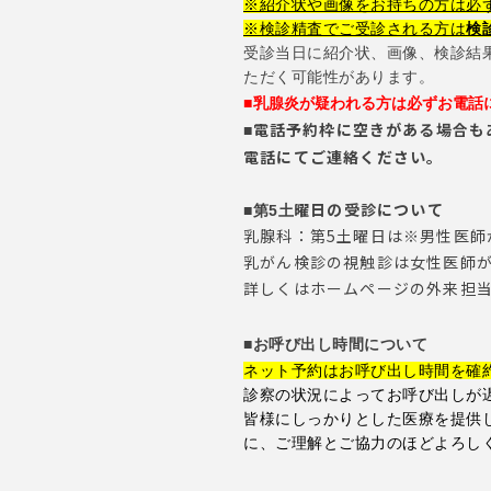
※紹介状や画像をお持ちの方は必
※検診精査でご受診される方は
検
受診当日に紹介状、画像、検診結
ただく可能性があります。
乳腺炎が疑われる方は
必ず
お電話
■
電話予約枠に空きがある場合も
■
電話にてご連絡ください。
曜日の受診について
■第5土
乳腺科：第5土曜日は※男性医師
乳がん検診の視触診は女性医師
詳しくはホームページの外来担
■お呼び出し時間について
ネット予約はお呼び出し時間を確
診察の状況によってお呼び出しが
皆様にしっかりとした医療を提供
に、ご理解とご協力のほどよろし