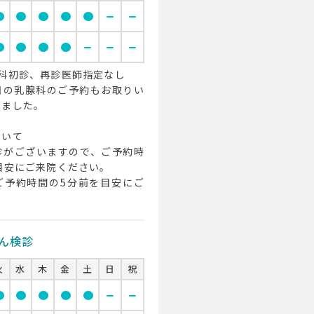
cle
circle
circle
circle
circle
remove
remove
cle
circle
circle
circle
remove
remove
remove
科初診、再診医師指定なし
日の乳腺科のご予約もお取りい
りました。
ついて
診がございますので、ご予約時
目安にご来院ください。
ご予約時間の5分前を目安にご
。
ん検診
火
水
木
金
土
日
祝
cle
circle
circle
circle
circle
remove
remove