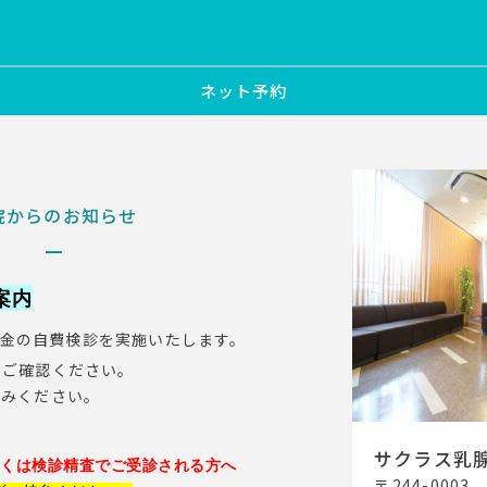
ネット予約
院からのお知らせ
案内
季料金の自費検診を実施いたします。
をご確認ください。
込みください。
サクラス乳
しくは検診精査でご受診される方へ
〒244-000