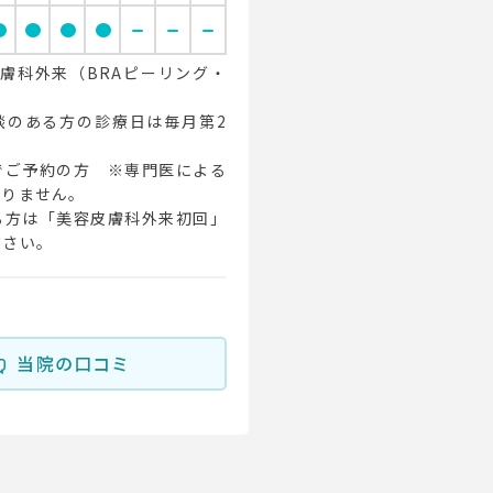
cle
circle
circle
circle
remove
remove
remove
膚科外来（BRAピーリング・
談のある方の診療日は毎月第2
でご予約の方 ※専門医による
おりません。
方は「美容皮膚科外来初回」
ださい。
当院の口コミ