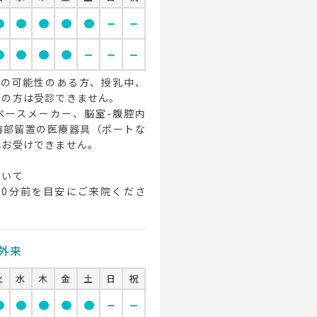
cle
circle
circle
circle
circle
remove
remove
cle
circle
circle
circle
remove
remove
remove
の可能性のある方、授乳中、
内の方は受診できません。
ペースメーカー、脳室-腹腔内
胸部留置の医療器具（ポートな
はお受けできません。
ついて
10分前を目安にご来院くださ
外来
火
水
木
金
土
日
祝
cle
circle
circle
circle
circle
remove
remove