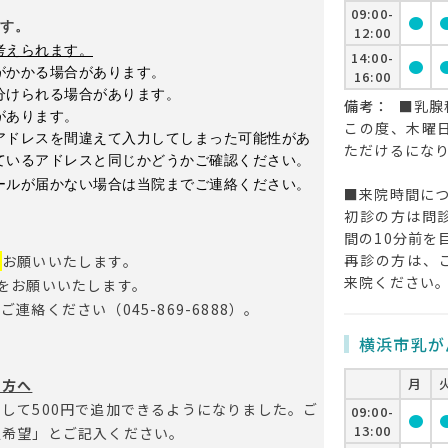
09:00-
circle
cir
ます
。
12:00
考えられます。
14:00-
circle
cir
がかかる場合があります。
16:00
分けられる場合があります。
備考：
■乳腺
があります。
この度、木曜
アドレスを間違えて入力してしまった可能性があ
ただけるにな
ているアドレスと同じかどうかご確認ください。
ールが届かない場合は当院までご連絡ください。
■来院時間に
初診の方は問
間の10分前を
再診の方は、
用
お願いいたします。
来院ください
をお願いいたします。
絡ください（045-869-6888）。
横浜市乳が
月
の方へ
して500円で追加できるようになりました。ご
09:00-
circle
cir
13:00
定希望」とご記入ください。