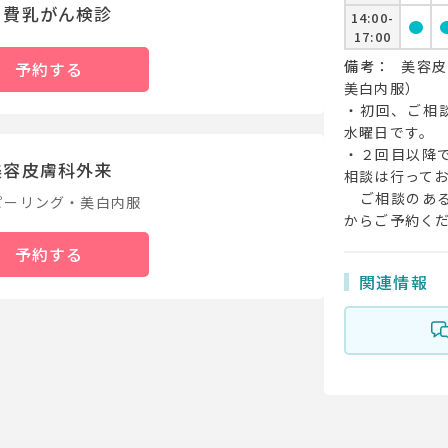
自費乳がん検診
14:00-
circle
cir
17:00
備考：
美容皮
予約する
美白内服）
・初回、ご相
水曜日です。
・２回目以降
美容皮膚科外来
相談は行って
ご相談のある
ピーリング・美白内服
からご予約く
予約する
関連情報