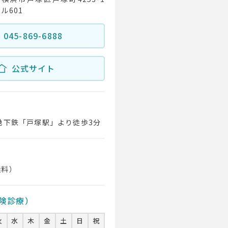
ル601
045-869-6888
公式サイト
地下鉄「戸塚駅」より徒歩3分
無料）
険診療）
火
水
木
金
土
日
祝