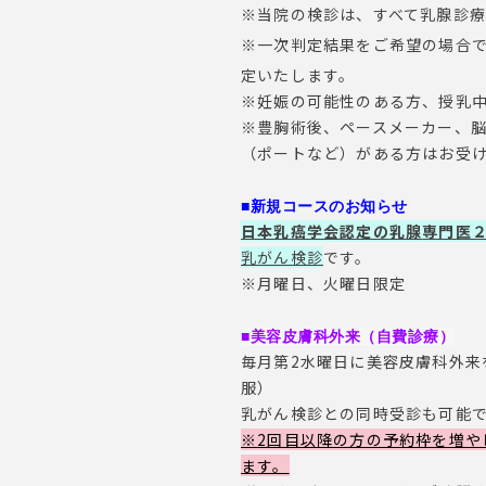
※
当院の検診は、すべて乳腺診療
※一次判定結果をご希望の場合
定いたします。
※妊娠の可能性のある方、授乳
※豊胸術後、ペースメーカー、脳
（ポートなど）がある方はお受
■新規コースのお知らせ
日本乳癌学会認定の
乳腺
専門医
乳がん検診
です。
※月曜日、火曜日限定
■美容皮膚科外来（自費診療）
毎月第2水曜日に美容皮膚科外来
服）
乳がん検診との同時受診も可能
※2回目以降の方の予約枠を増や
ます。