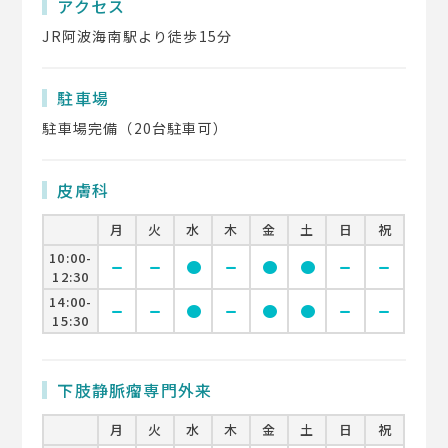
アクセス
JR阿波海南駅より徒歩15分
駐車場
駐車場完備（20台駐車可）
皮膚科
月
火
水
木
金
土
日
祝
10:00-
remove
remove
circle
remove
circle
circle
remove
remove
12:30
14:00-
remove
remove
circle
remove
circle
circle
remove
remove
15:30
下肢静脈瘤専門外来
月
火
水
木
金
土
日
祝