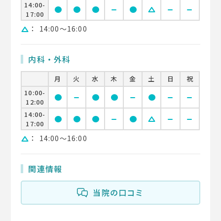
14:00-
circle
circle
circle
remove
circle
change_history
remove
remove
17:00
：
14:00〜16:00
change_history
内科・外科
月
火
水
木
金
土
日
祝
10:00-
circle
remove
circle
circle
remove
circle
remove
remove
12:00
14:00-
circle
circle
circle
remove
circle
change_history
remove
remove
17:00
：
14:00〜16:00
change_history
関連情報
当院の口コミ