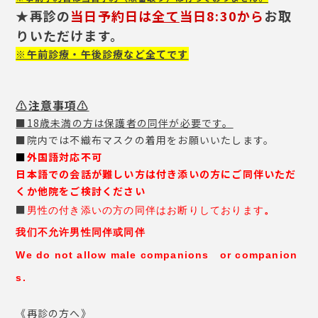
★再診の
当日予約日
は
全て
当日8:30から
お取
りいただけます。
※午前診療・午後診療など全てです
⚠注意事項⚠
■18歳未満の方は保護者の同伴が必要です。
■院内では不織布マスクの着用をお願いいたします。
■
外国語対応不可
日本語での会話が難しい方は付き添いの方にご同伴いただ
くか他院をご検討ください
■
男性の付き添いの方の同伴はお断り
しております
。
我们不允许男性同伴或同伴
We do not allow male companions or companion
s.
《再診の方へ》