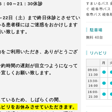
すまいるバス 
1：30休診
ぐ 岐阜市バス
阜市バス 岐阜
）～22日（土）まで終日休診とさせてい
いる患者様にはご迷惑をおかけします
駐車場
願い致します。
無料 40台
約をご利用いただき、ありがとうござ
リハビリ
月
予約時間の遅刻が目立つようになって
09:00-
circle
cir
を宜しくお願い致します。
11:30
13:30-
circle
cir
16:00
16:00-
circle
cir
21:30
しているため、しばらくの間、
ハビリをお休みさせていただきます。