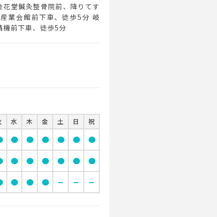
金花堂鍼灸整骨院前、降りてす
 産業会館前下車、徒歩5分 岐
精機前下車、徒歩5分
火
水
木
金
土
日
祝
cle
circle
circle
circle
circle
circle
circle
cle
circle
circle
circle
circle
circle
circle
cle
circle
circle
circle
remove
remove
remove