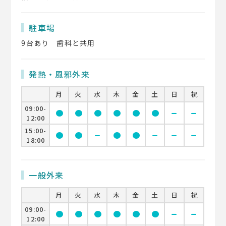
駐車場
9台あり 歯科と共用
発熱・風邪外来
月
火
水
木
金
土
日
祝
09:00-
circle
circle
circle
circle
circle
circle
remove
remove
12:00
15:00-
circle
circle
remove
circle
circle
remove
remove
remove
18:00
一般外来
月
火
水
木
金
土
日
祝
09:00-
circle
circle
circle
circle
circle
circle
remove
remove
12:00