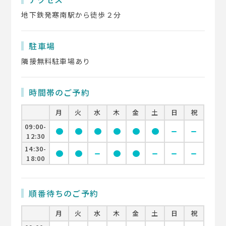
地下鉄発寒南駅から徒歩２分
駐車場
隣接無料駐車場あり
時間帯のご予約
月
火
水
木
金
土
日
祝
09:00-
circle
circle
circle
circle
circle
circle
remove
remove
12:30
14:30-
circle
circle
remove
circle
circle
remove
remove
remove
18:00
順番待ちのご予約
月
火
水
木
金
土
日
祝