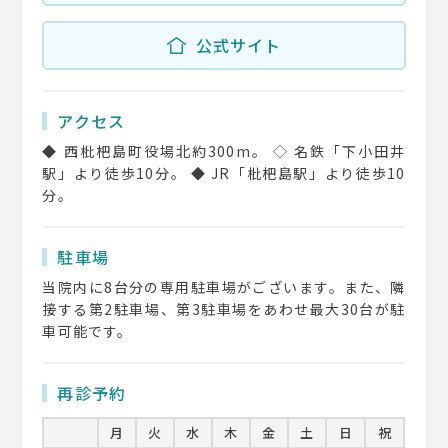
公式サイト
アクセス
◆ 西枇杷島町役場北約300m。 ◇ 名鉄「下小田井
駅」より徒歩10分。 ◆ JR「枇杷島駅」より徒歩10
分。
駐車場
当院内に8台分の専用駐車場がございます。また、隣
接する第2駐車場、第3駐車場をあわせ最大30台が駐
車可能です。
再診予約
月
火
水
木
金
土
日
祝